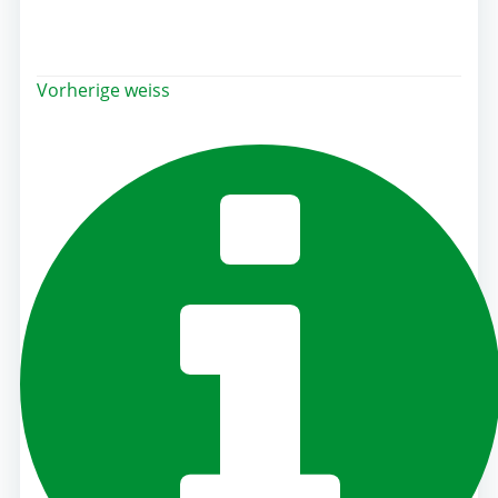
Post
Vorherige
weiss
navigation