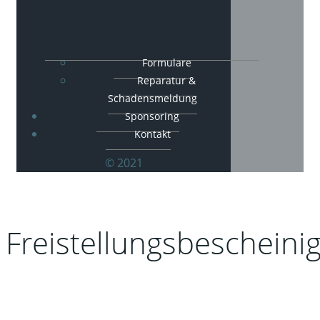
Formulare
Reparatur &
Schadensmeldung
Sponsoring
Kontakt
© 2021
Freistellungsbescheini