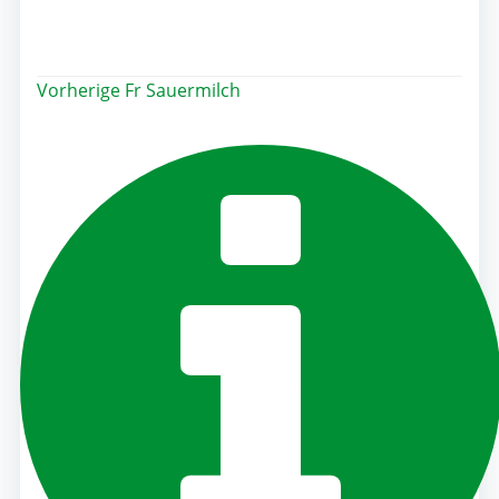
Post
Vorherige
Fr Sauermilch
navigation