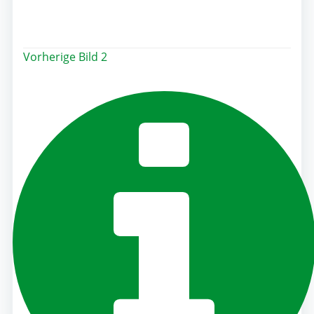
Post
Vorherige
Bild 2
navigation