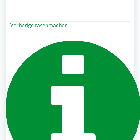
Post
Vorherige
rasenmaeher
navigation