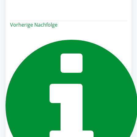
Post
Vorherige
Nachfolge
navigation