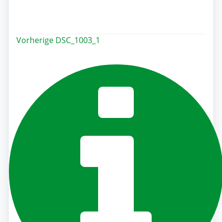
Post
Vorherige
DSC_1003_1
navigation