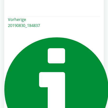
Post
Vorherige
20190830_184837
navigation